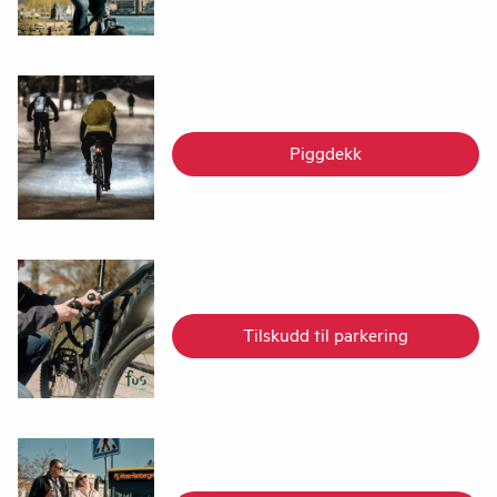
Piggdekk
Tilskudd til parkering