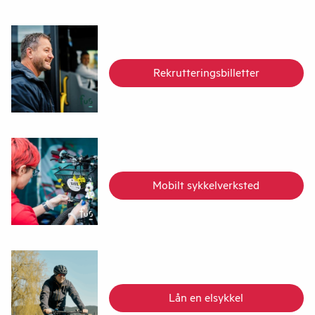
Rekrutteringsbilletter
Mobilt sykkelverksted
Lån en elsykkel