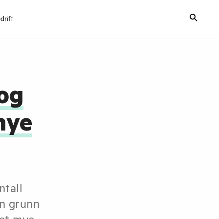
drift
 og
mye
ntall
en grunn