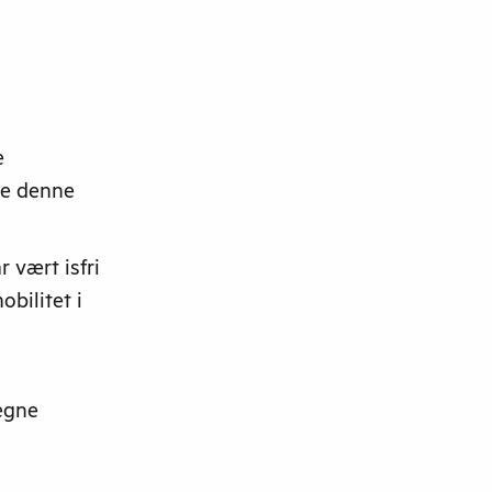
e
de denne
 vært isfri
obilitet i
egne