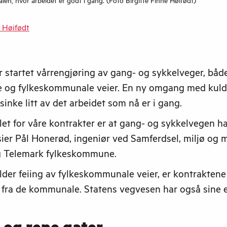
len, hvor arbeidet er godt i gang. (Foto Birgitte Finne Høifødt)
e Høifødt
r startet vårrengjøring av gang- og sykkelveger, båd
og fylkeskommunale veier. En ny omgang med kul
sinke litt av det arbeidet som nå er i gang.
let for våre kontrakter er at gang- og sykkelvegen har
 sier Pål Honerød, ingeniør ved Samferdsel, miljø og m
g Telemark fylkeskommune.
lder feiing av fylkeskommunale veier, er kontraktene
ge fra de kommunale. Statens vegvesen har også sine 