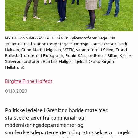
NY BELØNNINGSAVTALE PÅVEI: Fylkesordfører Terje Riis
Johansen med statssekretær Ingelin Noresjø, statssekretær Heidi
Nakken, Gunn Marit Helgesen, VTFK, varaordfører i Skien, Trond
Ballestad, ordfører i Porsgrunn, Robin Kåss, ordfører i Siljan, Kjell A.
Sølverød, ordfører i Bamble, Hallgeir Kjeldal. (Foto: Birgitte
Hellstrøm)
Birgitte Finne Høifødt
01.10.2020
Politiske ledelse i Grenland hadde møte med
statssekretærer fra kommunal- og
moderniseringsdepartementet og
samferdselsdepartementet i dag. Statssekretær Ingelin