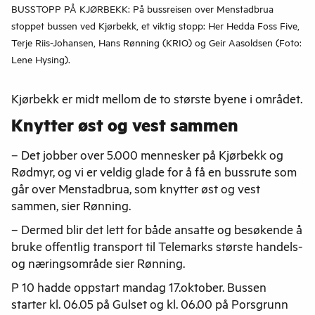
BUSSTOPP PÅ KJØRBEKK: På bussreisen over Menstadbrua
stoppet bussen ved Kjørbekk, et viktig stopp: Her Hedda Foss Five,
Terje Riis-Johansen, Hans Rønning (KRIO) og Geir Aasoldsen (Foto:
Lene Hysing).
Kjørbekk er midt mellom de to største byene i området.
Knytter øst og vest sammen
– Det jobber over 5.000 mennesker på Kjørbekk og
Rødmyr, og vi er veldig glade for å få en bussrute som
går over Menstadbrua, som knytter øst og vest
sammen, sier Rønning.
– Dermed blir det lett for både ansatte og besøkende å
bruke offentlig transport til Telemarks største handels-
og næringsområde sier Rønning.
P 10 hadde oppstart mandag 17.oktober. Bussen
starter kl. 06.05 på Gulset og kl. 06.00 på Porsgrunn