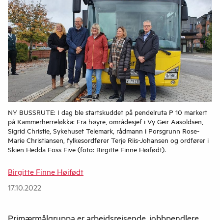
NY BUSSRUTE: I dag ble startskuddet på pendelruta P 10 markert
på Kammerherreløkka: Fra høyre, områdesjef i Vy Geir Aasoldsen,
Sigrid Christie, Sykehuset Telemark, rådmann i Porsgrunn Rose-
Marie Christiansen, fylkesordfører Terje Riis-Johansen og ordfører i
Skien Hedda Foss Five (foto: Birgitte Finne Høifødt).
Birgitte Finne Høifødt
17.10.2022
Primærmålgruppa er arbeidsreisende, jobbpendlere,