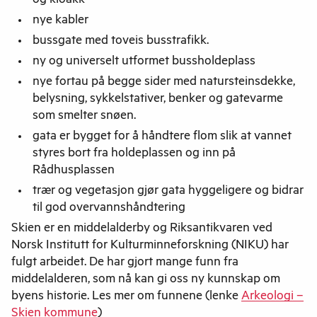
og kloakk
nye kabler
bussgate med toveis busstrafikk.
ny og universelt utformet bussholdeplass
nye fortau på begge sider med natursteinsdekke,
belysning, sykkelstativer, benker og gatevarme
som smelter snøen.
gata er bygget for å håndtere flom slik at vannet
styres bort fra holdeplassen og inn på
Rådhusplassen
trær og vegetasjon gjør gata hyggeligere og bidrar
til god overvannshåndtering
Skien er en middelalderby og Riksantikvaren ved
Norsk Institutt for Kulturminneforskning (NIKU) har
fulgt arbeidet. De har gjort mange funn fra
middelalderen, som nå kan gi oss ny kunnskap om
byens historie. Les mer om funnene (lenke
Arkeologi –
Skien kommune
)