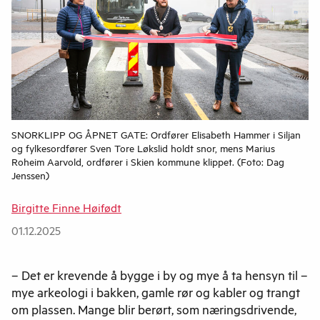
SNORKLIPP OG ÅPNET GATE: Ordfører Elisabeth Hammer i Siljan
og fylkesordfører Sven Tore Løkslid holdt snor, mens Marius
Roheim Aarvold, ordfører i Skien kommune klippet. (Foto: Dag
Jenssen)
Birgitte Finne Høifødt
01.12.2025
– Det er krevende å bygge i by og mye å ta hensyn til –
mye arkeologi i bakken, gamle rør og kabler og trangt
om plassen. Mange blir berørt, som næringsdrivende,