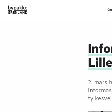
Om
AKTUELT
Inf
Lill
2. mars 
informas
fylkesve