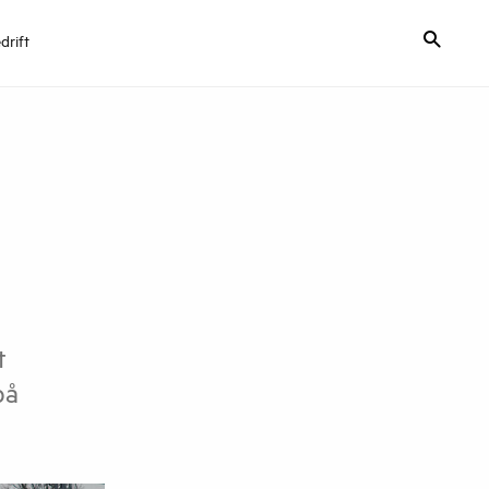
drift
t
på