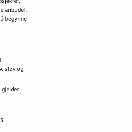
osjektet,
te anbudet.
l å begynne
l
v, støy og
 gjelder
3.