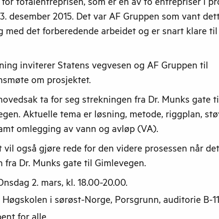
for totalentreprisen, som er en av to entrepriser i pr
t 3. desember 2015. Det var AF Gruppen som vant det
g med det forberedende arbeidet og er snart klare ti
ning inviterer Statens vegvesen og AF Gruppen til
nsmøte om prosjektet.
 hovedsak ta for seg strekningen fra Dr. Munks gate ti
en. Aktuelle tema er løsning, metode, riggplan, stø
 samt omlegging av vann og avløp (VA).
vil også gjøre rede for den videre prosessen når det
 fra Dr. Munks gate til Gimlevegen.
nsdag 2. mars, kl. 18.00-20.00.
Høgskolen i sørøst-Norge, Porsgrunn, auditorie B-11
ent for alle.