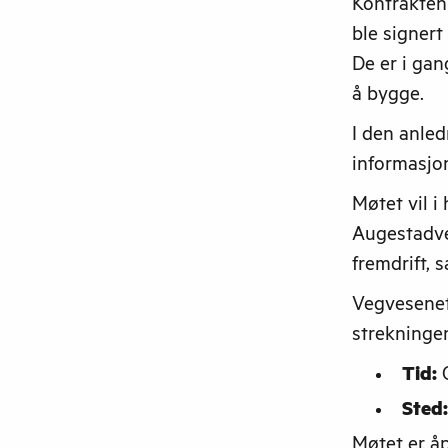
Kontrakten 
ble signer
De er i gan
å bygge.
I den anled
informasjo
Møtet vil i
Augestadveg
fremdrift,
Vegvesenet 
strekningen
Tid:
O
Sted:
Møtet er åp