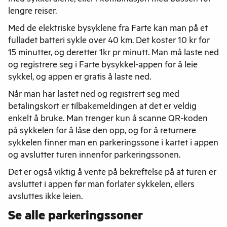
med sykkel alene, eller i kombinasjon med bussen for
lengre reiser.
Med de elektriske bysyklene fra Farte kan man på et
fulladet batteri sykle over 40 km. Det koster 10 kr for
15 minutter, og deretter 1kr pr minutt. Man må laste ned
og registrere seg i Farte bysykkel-appen for å leie
sykkel, og appen er gratis å laste ned.
Når man har lastet ned og registrert seg med
betalingskort er tilbakemeldingen at det er veldig
enkelt å bruke. Man trenger kun å scanne QR-koden
på sykkelen for å låse den opp, og for å returnere
sykkelen finner man en parkeringssone i kartet i appen
og avslutter turen innenfor parkeringssonen.
Det er også viktig å vente på bekreftelse på at turen er
avsluttet i appen før man forlater sykkelen, ellers
avsluttes ikke leien.
Se alle parkeringssoner