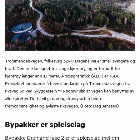
Trommendalsvegen, fylkesveg 3294: Dagens vei er smal, svingete og
bratt. Den er ikke egnet for lange kjøretøy, og er forbudt for
kjøretøy lenger enn 13 meter. Årsdøgntrafikk (ÅDT) er 4300.
Prosjektet innebærer å heve standarden på Trommedalsvegen fra
riksveg 36 ved Skyggestein til Rødmyr slik at vegen kan benyttes av
alle kjøretøy. Dette vil gi næringstransporten bedre
fremkommelighet og avlaste riksvegen. (Foto: Dag Jenssen)
Bypakker er spleiselag
Bypakke Grenland fase 2 er et spleiselag mellom