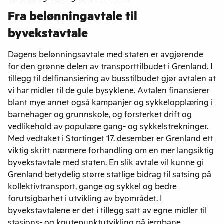
Fra belønningavtale til
byvekstavtale
Dagens belønningsavtale med staten er avgjørende
for den grønne delen av transporttilbudet i Grenland. I
tillegg til delfinansiering av busstilbudet gjør avtalen at
vi har midler til de gule bysyklene. Avtalen finansierer
blant mye annet også kampanjer og sykkelopplæring i
barnehager og grunnskole, og forsterket drift og
vedlikehold av populære gang- og sykkelstrekninger.
Med vedtaket i Stortinget 17. desember er Grenland ett
viktig skritt nærmere forhandling om en mer langsiktig
byvekstavtale med staten. En slik avtale vil kunne gi
Grenland betydelig større statlige bidrag til satsing på
kollektivtransport, gange og sykkel og bedre
forutsigbarhet i utvikling av byområdet. I
byvekstavtalene er det i tillegg satt av egne midler til
stasjons- og knutepunktutvikling på jernbane.