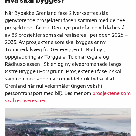
Hva skal bygges?
Når Bypakke Grenland fase 2 iverksettes slås
gjenværende prosjekter i fase 1 sammen med de nye
prosjektene i fase 2. Den nye porteføljen vil da bestå
av 83 prosjekter som skal realiseres i perioden 2026 –
2035. Av prosjektene som skal bygges er ny
Trommedalsveg fra Geiteryggen til Rødmyr,
oppgradering av Torggata, Telemarksgata og
Rådhusplassen i Skien og ny elvepromenade langs
Østre Brygge i Porsgrunn. Prosjektene i fase 2 skal
sammen med annen virkemiddelbruk bidra til at
Grenland når nullvekstmålet (ingen vekst i
persontransport med bil). Les mer om
prosjektene som
skal realiseres her: