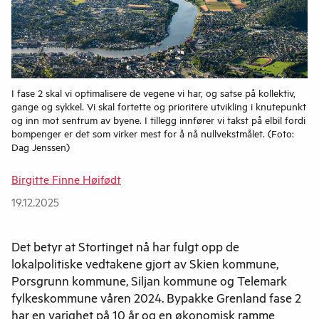
I fase 2 skal vi optimalisere de vegene vi har, og satse på kollektiv,
gange og sykkel. Vi skal fortette og prioritere utvikling i knutepunkt
og inn mot sentrum av byene. I tillegg innfører vi takst på elbil fordi
bompenger er det som virker mest for å nå nullvekstmålet. (Foto:
Dag Jenssen)
Birgitte Finne Høifødt
19.12.2025
Det betyr at Stortinget nå har fulgt opp de
lokalpolitiske vedtakene gjort av Skien kommune,
Porsgrunn kommune, Siljan kommune og Telemark
fylkeskommune våren 2024. Bypakke Grenland fase 2
har en varighet på 10 år og en økonomisk ramme