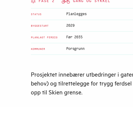
FASE 2
GANG OG SYKKEL
Planlegges
STATUS
2029
BYGGESTART
Før 2035
PLANLAGT FERDIG
Porsgrunn
KOMMUNER
Prosjektet innebærer utbedringer i gate
behov) og tilrettelegge for trygg ferdsel
opp til Skien grense.