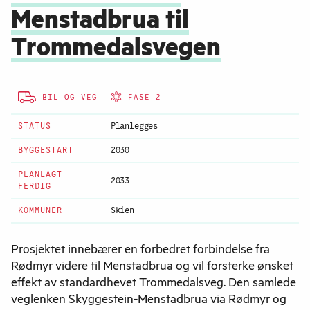
Menstadbrua til
Trommedalsvegen
BIL OG VEG
FASE 2
STATUS
Planlegges
BYGGESTART
2030
PLANLAGT
2033
FERDIG
KOMMUNER
Skien
Prosjektet innebærer en forbedret forbindelse fra
Rødmyr videre til Menstadbrua og vil forsterke ønsket
effekt av standardhevet Trommedalsveg. Den samlede
veglenken Skyggestein-Menstadbrua via Rødmyr og