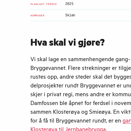
2025
PLANLAGT FERDIG
Skien
KOMMUNER
Hva skal vi gjøre?
Vi skal lage en sammenhengende gang- 
Bryggevannet. Flere strekninger er tilgje
rustes opp, andre steder skal det bygges
delprosjekter rundt Bryggevannet er un
skjer i privat regi, mens andre er kommu
Damfossen ble åpnet for ferdsel i nove
sammen Klosterøya og Smieøya. En vikt
for å få til Bryggevannet rundt, er en
gan
Klosterøya til Jernbanebrygga
.