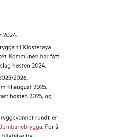
r 2024.
ygga til Klosterøya
rket. Kommunen har fått
avslag høsten 2024.
 2025/2026.
am til august 2025.
tart høsten 2025, og
 Bryggevannet rundt, er
l Jernbanebrygga
. For å