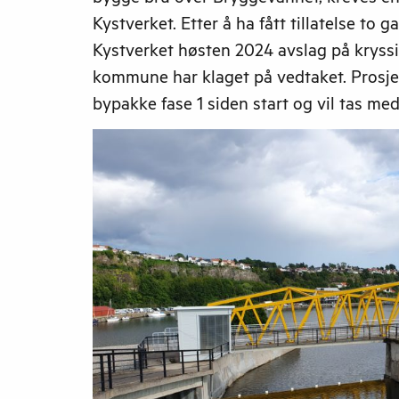
bygge bru over Bryggevannet, kreves en t
Kystverket. Etter å ha fått tillatelse to g
Kystverket høsten 2024 avslag på kryssin
kommune har klaget på vedtaket. Prosjek
bypakke fase 1 siden start og vil tas med