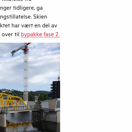
illatelse fra
anger tidligere, ga
gstillatelse. Skien
tet har vært en del av
 over til
bypakke fase 2.