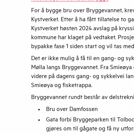
For å bygge bru over Bryggevannet, kreve
Kystverket. Etter å ha fått tillatelse to g
Kystverket høsten 2024 avslag på kryssin
kommune har klaget på vedtaket. Prosjek
bypakke fase 1 siden start og vil tas med
Det er ikke mulig å få til en gang- og sy
Mølla langs Bryggevannet. Fra Smieøya 
videre på dagens gang- og sykkelvei la
Smieøya og fisketrappa.
Bryggevannet rundt består av delstrekn
Bru over Damfossen
Gata forbi Bryggeparken til Tolbo
gjøres om til gågate og få ny utfor