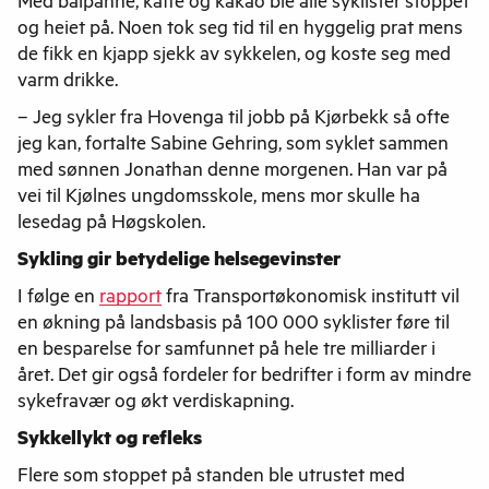
Med bålpanne, kaffe og kakao ble alle syklister stoppet
og heiet på. Noen tok seg tid til en hyggelig prat mens
de fikk en kjapp sjekk av sykkelen, og koste seg med
varm drikke.
– Jeg sykler fra Hovenga til jobb på Kjørbekk så ofte
jeg kan, fortalte Sabine Gehring, som syklet sammen
med sønnen Jonathan denne morgenen. Han var på
vei til Kjølnes ungdomsskole, mens mor skulle ha
lesedag på Høgskolen.
Sykling gir betydelige helsegevinster
I følge en
rapport
fra Transportøkonomisk institutt vil
en økning på landsbasis på 100 000 syklister føre til
en besparelse for samfunnet på hele tre milliarder i
året. Det gir også fordeler for bedrifter i form av mindre
sykefravær og økt verdiskapning.
Sykkellykt og refleks
Flere som stoppet på standen ble utrustet med