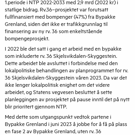
1.periode i
NTP 2022-2033 med
2,9
mrd
(2022 kr) i
statlige bidrag. Rv.36
–
prosjektet var forutsatt
fullfinansiert med bompenger (47%) fra Bypakke
Grenland, siden det ikke er trafikkgrunnlag til
finansering av ny rv. 36 som enkeltstående
bompengeprosjekt.
I
2022 ble det satt i gang et arbeid med en bypakke
som inkluderte rv. 36 Skjelsvikdalen-Skyggestein.
Dette arbeidet ble avsluttet i forbindelse med den
lokalpolitiske behandlingen av planprogrammet for rv.
36 Skjelsvikdalen-Skyggestein våren 2023. Da var det
ikke lenger lokalpolitisk enighet om det videre
arbeidet, og Statens vegvesen besluttet å sette
planleggingen av prosjektet på pause inntil det på nytt
blir prioritert gjennom NTP.
Med dette som utgangspunkt vedtok partene i
Bypakke Grenland i juni 2023 å jobbe for å få på plass
en fase 2 av Bypakke Grenland, uten rv. 36