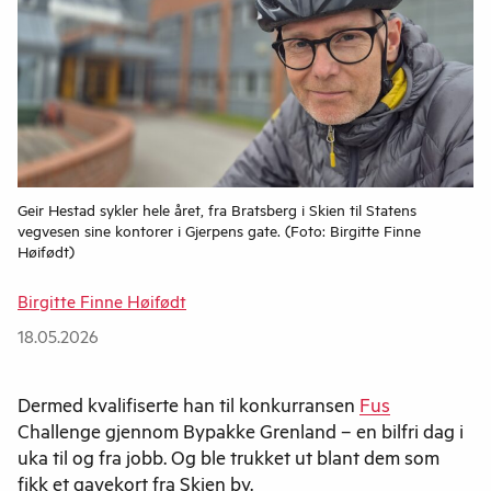
Geir Hestad sykler hele året, fra Bratsberg i Skien til Statens
vegvesen sine kontorer i Gjerpens gate. (Foto: Birgitte Finne
Høifødt)
Birgitte Finne Høifødt
18.05.2026
Dermed kvalifiserte han til konkurransen
Fus
Challenge gjennom Bypakke Grenland – en bilfri dag i
uka til og fra jobb. Og ble trukket ut blant dem som
fikk et gavekort fra Skien by.