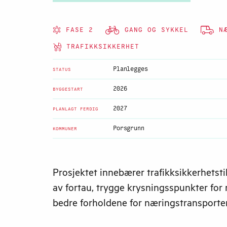
FASE 2
GANG OG SYKKEL
NÆ
TRAFIKKSIKKERHET
Planlegges
STATUS
2026
BYGGESTART
2027
PLANLAGT FERDIG
Porsgrunn
KOMMUNER
Prosjektet innebærer trafikksikkerhetstil
av fortau, trygge krysningsspunkter for
bedre forholdene for næringstransporte