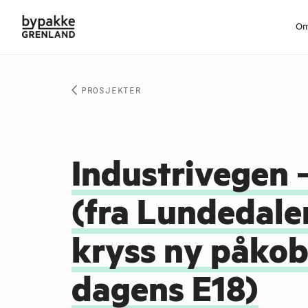
Om
PROSJEKTER
Industrivegen 
(fra Lundedalen
kryss ny påkob
dagens E18)